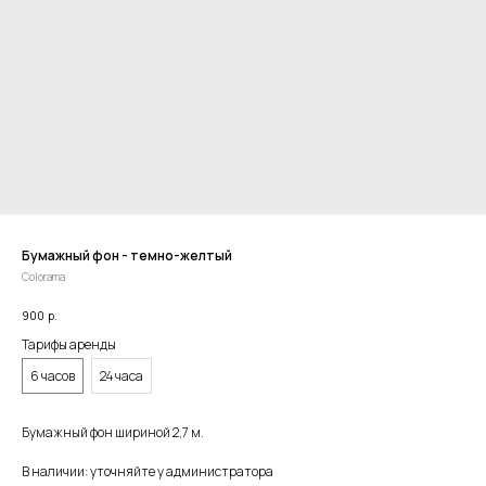
Бумажный фон - темно-желтый
Colorama
900
р.
Тарифы аренды
6 часов
24 часа
Бумажный фон шириной 2,7 м.
В наличии: уточняйте у администратора