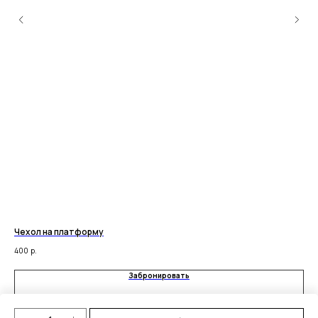
Чехол на платформу
Го
400
р.
Забронировать