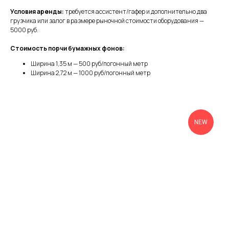
Условия аренды:
требуется ассистент/гафер и дополнительно два
грузчика или залог в размере рыночной стоимости оборудования —
5000 руб.
Стоимость порчи бумажных фонов:
Ширина 1,35 м — 500 руб/погонный метр
Ширина 2,72 м — 1000 руб/погонный метр
NEW