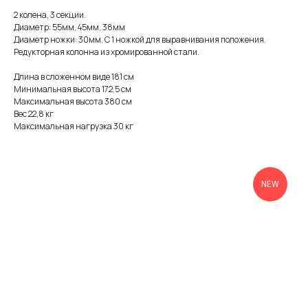
2 колена, 3 секции.
Диаметр: 55мм, 45мм, 38мм
Диаметр ножки: 30мм. С 1 ножкой для выравнивания положения.
Редукторная колонна из хромированной стали.
Длина в сложенном виде 181 см
Минимальная высота 172,5 см
Максимальная высота 380 см
Вес 22,8 кг
Максимальная нагрузка 30 кг
NEW