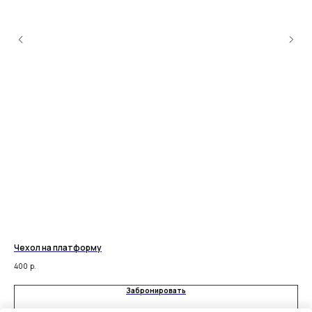
Чехол на платформу
Па
400
р.
1 0
Забронировать