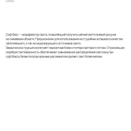
Godox
Забронировать
Софтбокс — модификатор света, позволяющий получить мягкий светотеневой рисунок
на снимаемом объекте. Предназначен для использования на студийных вспышках в качестве
заполняющего, а так же моделирующего источников света.
Закрытая конструкция исключает паразитные блики и потери светового потока. Отражающая
серебристая поверхность обеспечивает равномерное распределение света внутри
софтбокса, белые полупрозрачные рассеиватели делают свет более мягким.