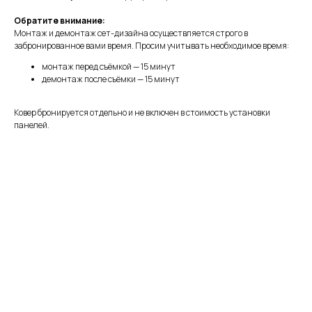
Обратите внимание:
Монтаж и демонтаж сет-дизайна осуществляется строго в
забронированное вами время. Просим учитывать необходимое время:
монтаж перед съёмкой — 15 минут
демонтаж после съёмки — 15 минут
Ковер бронируется отдельно и не включен в стоимость установки
панелей.