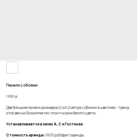
Панели с обоями
1 000
р.
Две большие панели размером 2,4х1,2 метра с обоями в цветочек - тренд
этой весны! В комплекте с плинтусами белого цвета.
Устанавливается в залах А, С и Гостиная.
Стоимость аренды:
1000 руб/факт аренды.