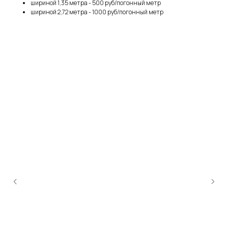
шириной 1,35 метра - 500 руб/погонный метр
шириной 2,72 метра - 1000 руб/погонный метр