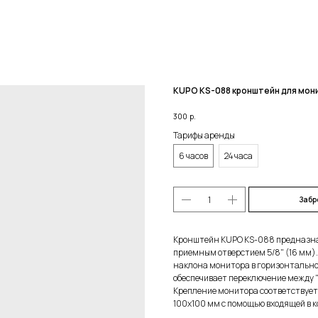
KUPO KS-088 кронштейн для мон
300
р.
Тарифы аренды
6 часов
24 часа
Забр
Кронштейн KUPO KS-088 предназнач
приемным отверстием 5/8" (16 мм)
наклона монитора в горизонтальной
обеспечивает переключение между 
Крепление монитора соответствует
100x100 мм с помощью входящей в к