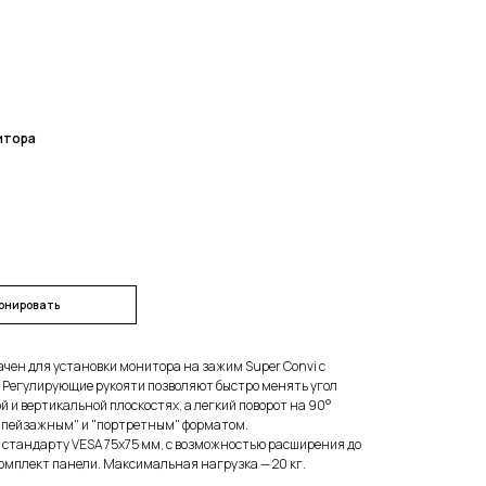
итора
онировать
ен для установки монитора на зажим Super Convi с
. Регулирующие рукояти позволяют быстро менять угол
 и вертикальной плоскостях, а легкий поворот на 90°
"пейзажным" и "портретным" форматом.
 стандарту VESA 75x75 мм, с возможностью расширения до
омплект панели. Максимальная нагрузка — 20 кг.