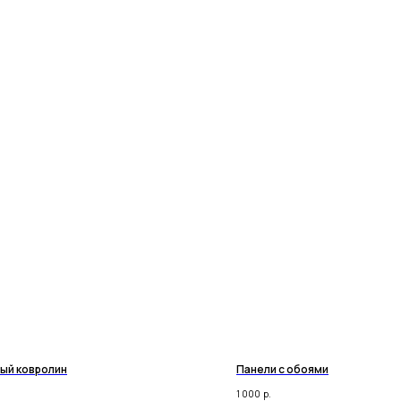
ый ковролин
Панели с обоями
1 000
р.