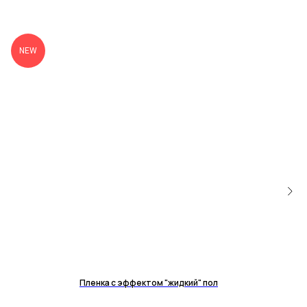
NEW
Пленка с эффектом "жидкий" пол
Чехо
400
р.