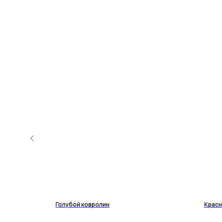
NEW
Голубой ковролин
Красн