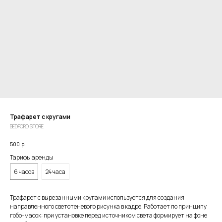
Трафарет с кругами
BEDFORD STORE
500
р.
Тарифы аренды
6 часов
24 часа
Трафарет с вырезанными кругами используется для создания
направленного светотеневого рисунка в кадре. Работает по принципу
гобо-масок: при установке перед источником света формирует на фоне