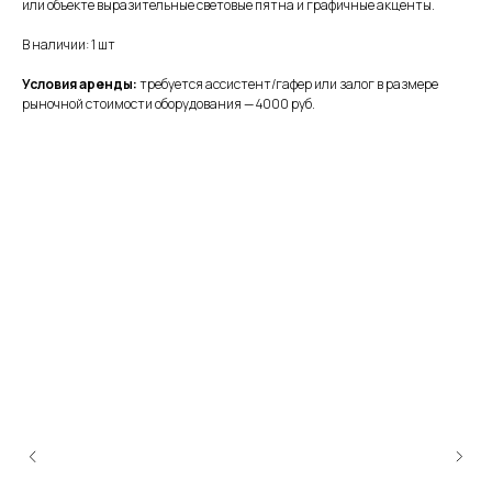
или объекте выразительные световые пятна и графичные акценты.
В наличии: 1 шт
Условия аренды:
требуется ассистент/гафер или залог в размере
рыночной стоимости оборудования — 4000 руб.