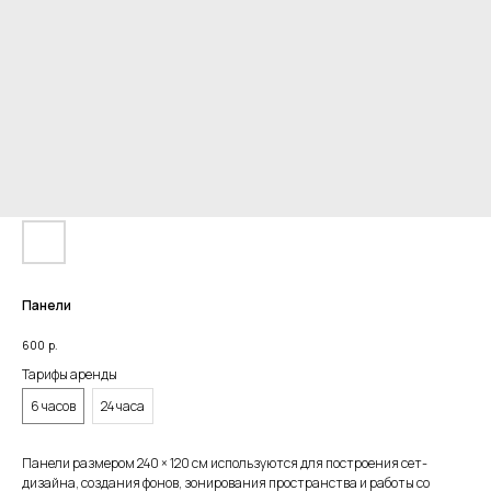
Панели
600
р.
Тарифы аренды
6 часов
24 часа
Панели размером 240 × 120 см используются для построения сет-
дизайна, создания фонов, зонирования пространства и работы со