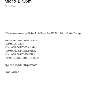
Micro-B 4.6m
Tether Tools
Забронировать
Кабель синхронизации Tether Tools TetherPro USB 3.0 to Micro-B 4.6m Orange.
Некоторые совместимые камеры:
- Canon EOS 5DS (R)
- CanonCANON EOS 1D X MARK II
- CanonCANON EOS 5D MARK IV
- CanonCANON EOS 7D MARK II
- Nikon D5, D500, D800, D810, D850
Аренда в студии: 500 руб/факт
В наличии 1 шт.