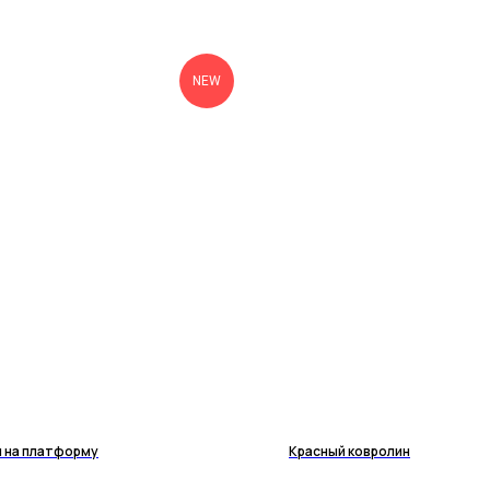
NEW
 на платформу
Красный ковролин