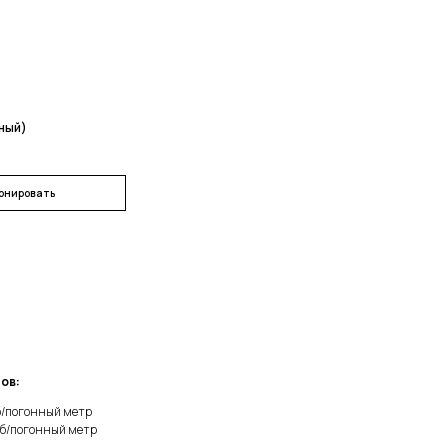
ный)
онировать
ов:
уб/погонный метр
уб/погонный метр