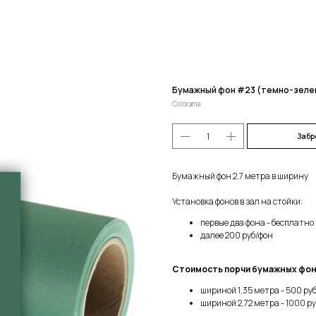
Бумажный фон #23 (темно-зеле
Colorama
Забр
Бумажный фон 2,7 метра в ширину
Установка фонов в зал на стойки:
первые два фона - бесплатно
далее 200 руб/фон
Стоимость порчи бумажных фон
шириной 1,35 метра - 500 р
шириной 2,72 метра - 1000 р