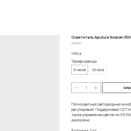
Осветитель Aputure Amaran 300
Aputure
1 200
р.
Тарифы аренды
6 часов
24 часа
Забр
Полноцветный светодиодный моноб
регулировкой. Поддерживает CCT от 
также управление цветом по HSI 36
диапазоне.
В наличии: 2 шт