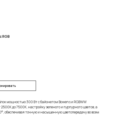
c RGB
онировать
лок мощностью 300 Вт с байонетом Bowens и RGBWW
2500K до 7500K, настройку зеленого и пурпурного цветов, а
0°, обеспечивая точную и насыщенную цветопередачу во всем