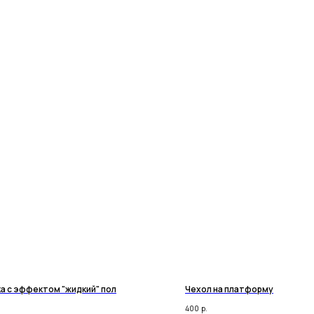
а с эффектом "жидкий" пол
Чехол на платформу
400
р.