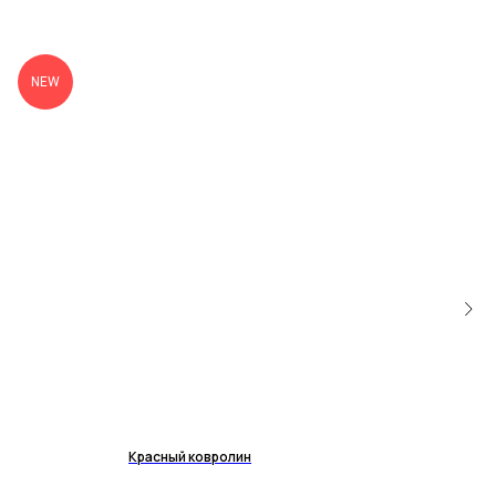
NEW
Красный ковролин
Голу