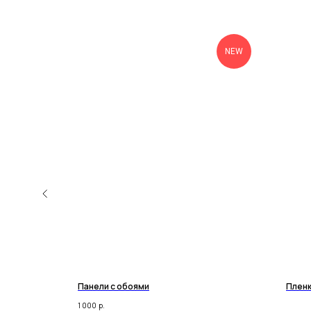
NEW
Панели с обоями
Пленк
1 000
р.