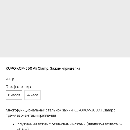
KUPO KCP-360 Ali Clamp. Зажим-прищепка
200
р.
Тарифы аренды
6 часов
24 часа
Многофункциональный стальной зажим KUPO KCP-360 Ali Clamp с
тремя вариантами крепления:
пружинный зажим с резиновыми ножами (диапазон захвата 5–
40 мм),