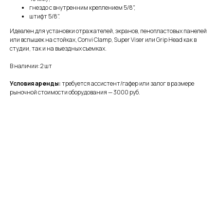
гнездо с внутренним креплением 5/8",
штифт 5/8".
Идеален для установки отражателей, экранов, пенопластовых панелей
или вспышек на стойках, Convi Clamp, Super Viser или Grip Head как в
студии, так и на выездных съемках.
В наличии: 2 шт
Условия аренды:
требуется ассистент/гафер или залог в размере
рыночной стоимости оборудования — 3000 руб.