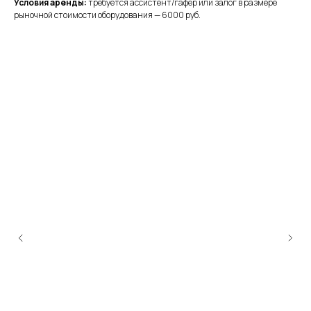
Условия аренды:
требуется ассистент/гафер или залог в размере
рыночной стоимости оборудования — 6000 руб.