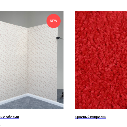
NEW
и с обоями
Красный ковролин
.