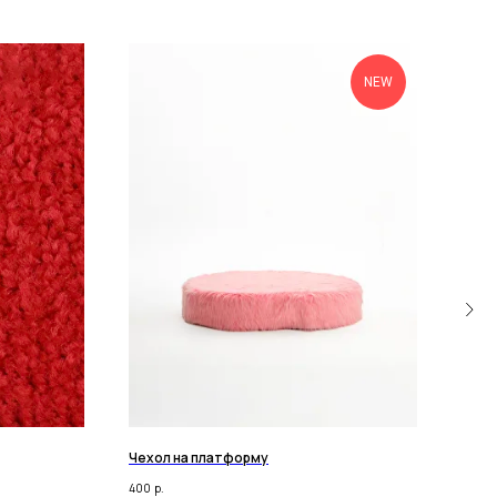
NEW
Чехол на платформу
Голу
400
р.