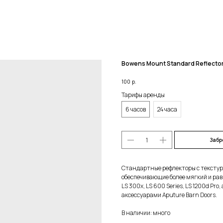
Bowens Mount Standard Reflecto
100
р.
Тарифы аренды
6 часов
24 часа
Забр
Стандартные рефлекторы с текстури
обеспечивающие более мягкий и рав
LS 300x, LS 600 Series, LS 1200d Pr
аксессуарами Aputure Barn Doors.
В наличии: много