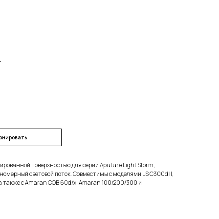
r
онировать
рованной поверхностью для серии Aputure Light Storm,
номерный световой поток. Совместимы с моделями LS C300d II,
o, а также с Amaran COB 60d/x, Amaran 100/200/300 и