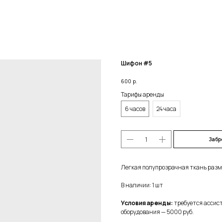
Шифон #5
600
р.
Тарифы аренды
6 часов
24 часа
Забр
Легкая полупрозрачная ткань разм
В наличии: 1 шт
Условия аренды:
требуется ассист
оборудования — 5000 руб.