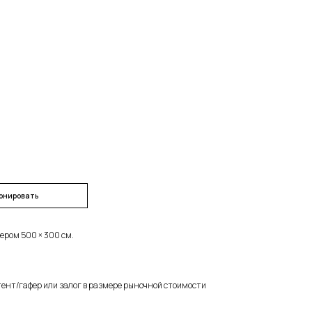
онировать
ером 500 × 300 см.
ент/гафер или залог в размере рыночной стоимости