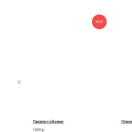
NEW
Панели с обоями
Пленк
1 000
р.