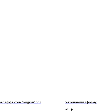
а с эффектом "жидкий" пол
Чехол на платформу
400
р.