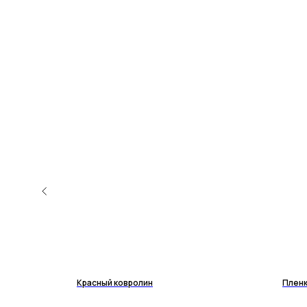
NEW
Красный ковролин
Пленк