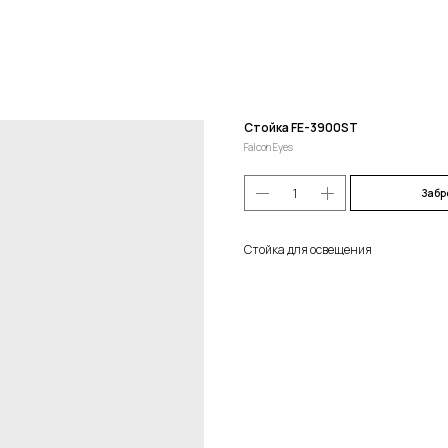
Стойка FE-3900ST
Falcon Eyes
Забр
Стойка для освещения