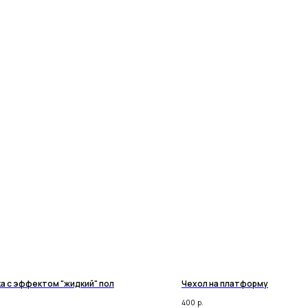
а с эффектом "жидкий" пол
Чехол на платформу
400
р.