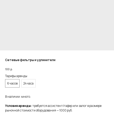
Сетевые фильтры и удлинители
100
р.
Тарифы аренды
6 часов
24 часа
В наличии: много.
Условия аренды:
требуется ассистент/гафер или залог в размере
рыночной стоимости оборудования — 1000 руб.