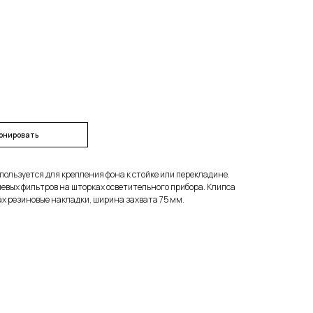
онировать
пользуется для крепления фона к стойке или перекладине.
иевых фильтров на шторках осветительного прибора. Клипса
ах резиновые накладки, ширина захвата 75 мм.