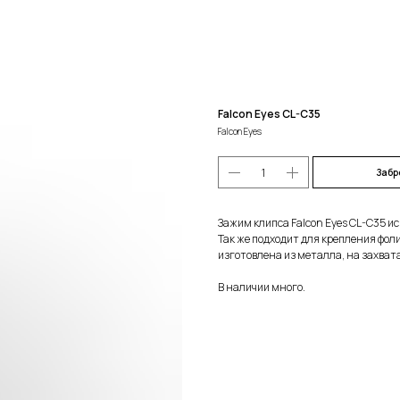
Falcon Eyes CL-C35
Falcon Eyes
Забр
Зажим клипса Falcon Eyes CL-C35 ис
Так же подходит для крепления фол
изготовлена из металла, на захват
В наличии много.