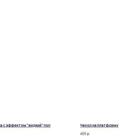
а с эффектом "жидкий" пол
Чехол на платформу
400
р.