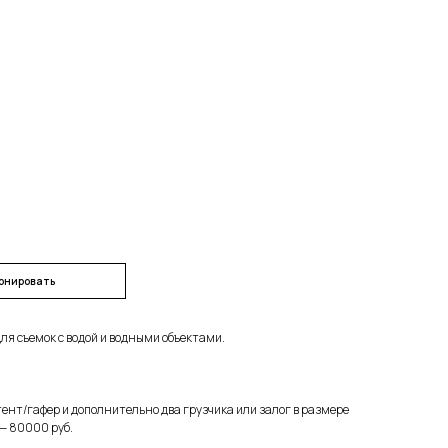
онировать
для съемок с водой и водными объектами.
ент/гафер и дополнительно два грузчика или залог в размере
— 80000 руб.