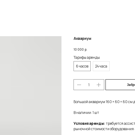
Аквариум
10 000
р.
Тарифы аренды
6 часов
24 часа
Забр
Большой аквариум 160 × 60 × 60 см 
В наличии: 1 шт
Условия аренды:
требуется ассист
рыночной стоимости оборудования 