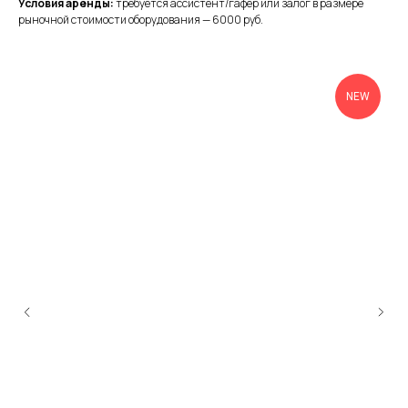
Условия аренды:
требуется ассистент/гафер или залог в размере
рыночной стоимости оборудования — 6000 руб.
NEW