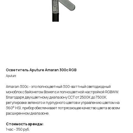
Осветитель Aputure Amaran 300c RGB
Aputure
Amaran 300c - это полноцветный 300-ваттный светодиодный
моноблок с байонетом Bowens и полноцветной настройкой RGBWW.
Благодаря двухцветному диапазону CCT от 2500K до 7500K,
регулировке зеленого и пурпурного цветов и управлению цветом на
360° HSI, прибор обеспечивает потрясающее качество цвета во всем
расширенном диапазоне.
Стоимость аренды:
1 час - 350 руб,