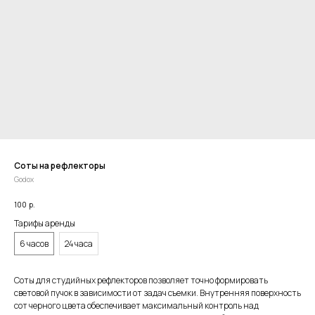
Соты на рефлекторы
Godox
100
р.
Тарифы аренды
6 часов
24 часа
Соты для студийных рефлекторов позволяет точно формировать
световой пучок в зависимости от задач съемки. Внутренняя поверхность
сот черного цвета обеспечивает максимальный контроль над