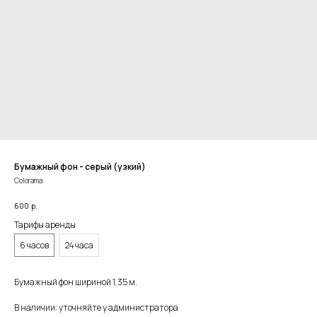
Бумажный фон - серый (узкий)
Colorama
600
р.
Тарифы аренды
6 часов
24 часа
Бумажный фон шириной 1,35 м.
В наличии: уточняйте у администратора