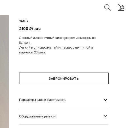
₽/час
 и лаконичный зал с эркером и выходом на
 и универсальный интерьер с лепниной и
м 20 века.
ЗАБРОНИРОВАТЬ
тры зала и вместимость
вание и реквизит
вка к съемке