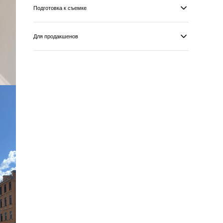
Оборудование
одакшенов