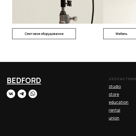
studio
store
education
rental
union
Световое оборудование
Мебель
политик
конфиде