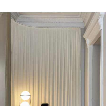
ЗАЛ B
2100 
Светлый
балкон.
Легкий
паркето
Параме
Оборудо
Подгото