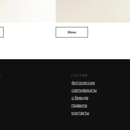
фотосессии
сертификаты
о бренде
правила
контакты
Фоны
а
пользовательское
нциальности
соглашение